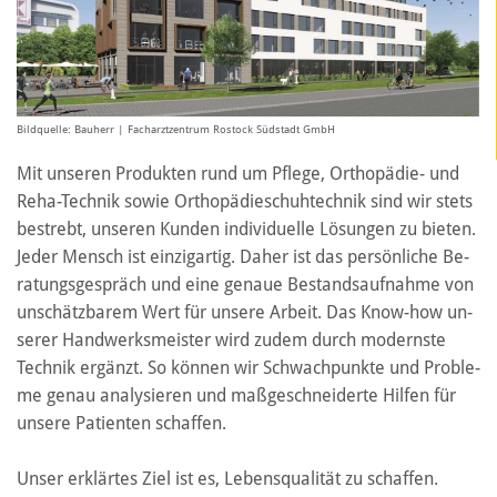
Bildquelle: Bauherr | Facharztzentrum Rostock Südstadt GmbH
Mit un­se­ren Pro­duk­ten rund um Pfle­ge, Or­tho­pä­die- und
Re­ha-Tech­nik sowie Or­tho­pä­dieschuh­tech­nik sind wir stets
be­strebt, un­se­ren Kun­den in­di­vi­du­el­le Lö­sun­gen zu bie­ten.
Jeder Mensch ist ein­zig­ar­tig. Daher ist das per­sön­li­che Be­
ra­tungs­ge­spräch und eine ge­naue Be­stands­auf­nah­me von
un­schätz­ba­rem Wert für un­se­re Ar­beit. Das Know-how un­
se­rer Hand­werks­meis­ter wird zudem durch mo­derns­te
Tech­nik er­gänzt. So kön­nen wir Schwach­punk­te und Pro­ble­
me genau ana­ly­sie­ren und maß­ge­schnei­der­te Hil­fen für
un­se­re Pa­ti­en­ten schaf­fen.
Unser er­klär­tes Ziel ist es, Le­bens­qua­li­tät zu schaf­fen.