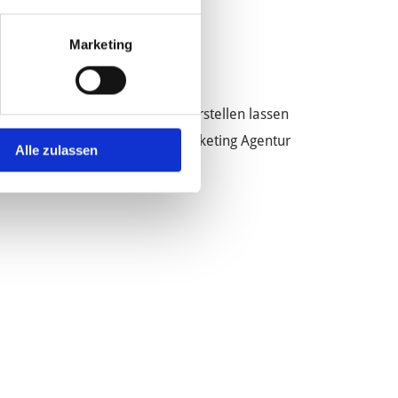
Marketing
msetzung
eise Homepages |
Homepage erstellen lassen
eise RegioConcept |
Online Marketing Agentur
Alle zulassen