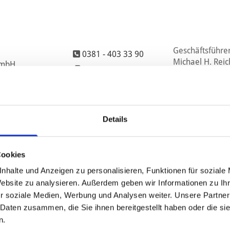
Geschäftsführer
0381 - 403 33 90

Michael H. Rei
k mbH
0381 - 40 33 39 69

Klaus-Peter Ra
info@​sanihus.​de

Amtsgericht Ros
HRB 4605
Details
UST-IdNr. DE15
Cookies
nhalte und Anzeigen zu personalisieren, Funktionen für soziale
h­ren zur Bei­le­gung von Strei­tig­kei­ten zwi­schen Un­ter­neh­mern
Website zu analysieren. Außerdem geben wir Informationen zu I
r soziale Medien, Werbung und Analysen weiter. Unsere Partner
u­mers/​odr/
 Daten zusammen, die Sie ihnen bereitgestellt haben oder die s
n.
­ver­fah­ren vor einer Ver­brau­cher­schlich­tungs­stel­le.