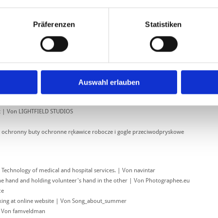
Präferenzen
Statistiken
U
H
H
Auswahl erlauben
t | Von LIGHTFIELD STUDIOS
m ochronny buty ochronne rękawice robocze i gogle przeciwodpryskowe
 Technology of medical and hospital services. | Von navintar
ne hand and holding volunteer's hand in the other | Von Photographee.eu
ce
king at online website | Von Song_about_summer
| Von famveldman