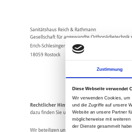
Sa­ni­täts­haus Reich & Rath­mann
Ge­sell­schaft für an­ge­wand­te Or­tho­pä­die­t­ech­ni
Erich-Schle­sin­ger Stra­ße 28
18059 Ros­tock
Zustimmung
Diese Webseite verwendet 
Wir verwenden Cookies, um I
Recht­li­cher Hin­weis:
Die EU hat ein On­line-Ver­fa
und die Zugriffe auf unsere 
Website an unsere Partner fü
dazu fin­den Sie unter
https://​ec.​eu­ro­pa.​eu/​con­s
möglicherweise mit weiteren
der Dienste gesammelt habe
Wir be­tei­ligen uns nicht an einem Streit­bei­le­gungs