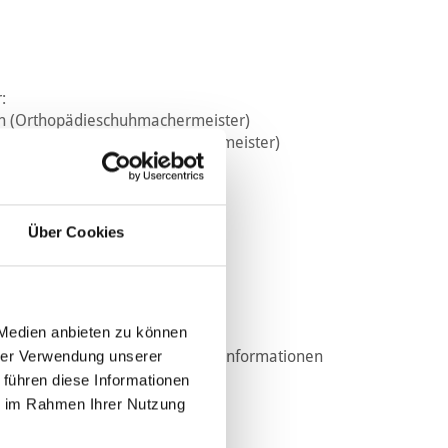
:
ch (Orthopädieschuhmachermeister)
thmann (Orthopädiemechanikermeister)
tock:
Über Cookies
6 878 038
 Medien anbieten zu können
 und Ver­brau­chern ge­schaf­fen. In­for­ma­tio­nen
hrer Verwendung unserer
 führen diese Informationen
ie im Rahmen Ihrer Nutzung