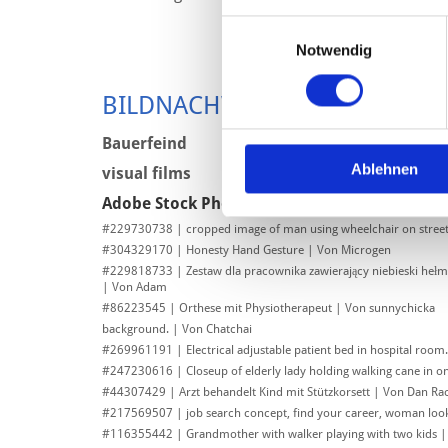
Einwilligungsauswahl
Notwendig
BILD­NACH­WEIS
Bau­er­feind
Ablehnen
vi­su­al films
Adobe Stock Photo:
#229730738 | cropped image of man using wheelchair on stree
#304329170 | Honesty Hand Gesture | Von Microgen
#229818733 | Zestaw dla pracownika zawierający niebieski heł
| Von Adam
#86223545 | Orthese mit Physiotherapeut | Von sunnychicka
background. | Von Chatchai
#269961191 | Electrical adjustable patient bed in hospital room.
#247230616 | Closeup of elderly lady holding walking cane in o
#44307429 | Arzt behandelt Kind mit Stützkorsett | Von Dan Ra
#217569507 | job search concept, find your career, woman loo
#116355442 | Grandmother with walker playing with two kids 