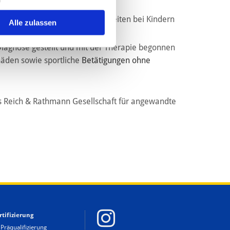
t. Zu den Ursachen gehören
rworbene orthopädische Krankheiten bei Kindern
Alle zulassen
en und Gelenken.
Diagnose gestellt und mit der Therapie begonnen
häden sowie sportliche
Betätigungen ohne
us Reich & Rathmann Gesellschaft für angewandte
rtifizierung
Präqualifizierung