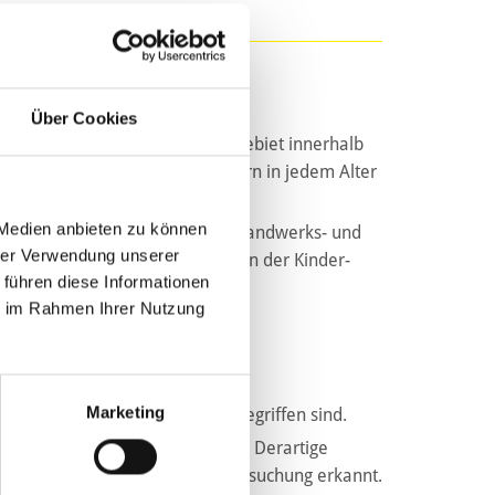
Über Cookies
 Kinder ist ein eigenes Spezialgebiet innerhalb
 Bewegungsapparates bei Kindern in jedem Alter
 Medien anbieten zu können
ichbar. Komplettiert wird unser Handwerks- und
hrer Verwendung unserer
verbindet sich, und zwar auch in der Kinder-
 führen diese Informationen
 2020er-Jahre.
ie im Rahmen Ihrer Nutzung
Marketing
er in einem stetigen Wachstum begriffen sind.
ftretende Glasknochenkrankheit. Derartige
routinemäßigen Ultraschalluntersuchung erkannt.