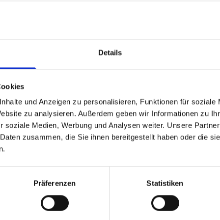
& RATHMANN
Details
ebenso vielfältige wie langjährige Erfahrung. Die Orthopädie für
geborenen als auch mit erworbenen Erkrankungen des Stütz- und
Cookies
gendlichen.
nhalte und Anzeigen zu personalisieren, Funktionen für soziale
nf über das gesamte Stadtgebiet verteilten Standorten gut erre
Website zu analysieren. Außerdem geben wir Informationen zu I
dernsten Geräten ausgestattete orthopädischen Werkstatt. Hier 
r soziale Medien, Werbung und Analysen weiter. Unsere Partner
rgangener Jahrzehnte mit dem technologischem Fortschritt der
 Daten zusammen, die Sie ihnen bereitgestellt haben oder die s
n.
ZU WACHSTUMSSCHMERZEN
Präferenzen
Statistiken
egen eine so große Vielfalt an Krankheitsbildern, weil die Kind
lanlagen sind Hüftdysplasie, Klumpfuß oder die eher selten au
n in den meisten Fällen bereits im Rahmen der U3 bei einer 