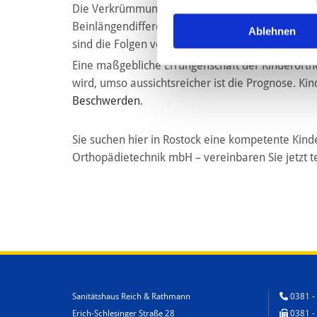
Die Verkrümmung der Wirbelsäule von seitlich bis
Beinlängendifferenzen, muskuläres Ungleichgewi
Ablehnen
sind die Folgen von Knochenbrüchen und Versta
Eine maßgebliche Errungenschaft der Kinderortho
wird, umso aussichtsreicher ist die Prognose. 
Beschwerden
.
Sie suchen hier in Rostock eine kompetente Kin
Orthopädietechnik mbH – vereinbaren Sie jetzt te
Sanitätshaus Reich & Rathmann

0381 -
Erich-Schlesinger Straße 28

0381 - 