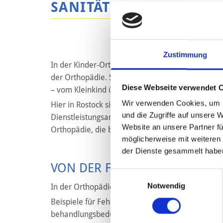
SANITÄTSHAUS REICH 
Zustimmung
In der Kinder-Orthopädie verfügen wir über eine 
der Orthopädie. Sie befasst sich sowohl mit an
Diese Webseite verwendet 
– vom Kleinkind über den Erstklässler bis zum Ju
Wir verwenden Cookies, um I
Hier in Rostock sind wir für unsere Kunden an fü
und die Zugriffe auf unsere 
Dienstleistungsangebot durch eine große, mit mo
Website an unsere Partner fü
Orthopädie, die bewährte Handwerkstradition ve
möglicherweise mit weiteren
der Dienste gesammelt habe
VON DER FEHLBILDUNG BIS 
Einwilligungsauswahl
Notwendig
In der Orthopädie für Kinder gibt es gerade desw
Beispiele für Fehlbildungen beziehungsweise Feh
behandlungsbedürftige Kindererkrankungen werde