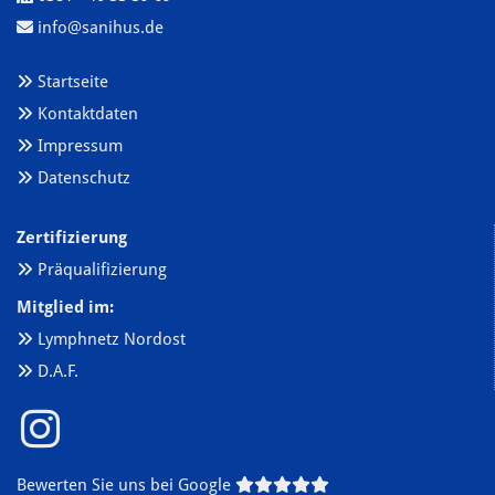
info@sanihus.de

Startseite

Kontaktdaten

Impressum

Datenschutz

Zertifizierung
Präqualifizierung

Mitglied im:
Lymphnetz Nordost

D.A.F.

Bewerten Sie uns bei Google




