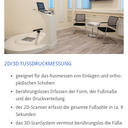
2D/3D FUSSDRUCKMESSUNG
ge­eig­net für das Aus­mes­sen von Ein­la­gen und or­tho­
pä­di­schen Schu­hen
be­rüh­rungs­lo­ses Er­fas­sen der Form, der Fuß­ma­ße
und der Druck­ver­tei­lung
der 2D-Scan­ner er­fasst die ge­sam­te Fuß­soh­le in ca. 8
Se­kun­den
das 3D-Scan­Sys­tem ver­misst be­rüh­rungs­los die Füße