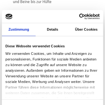
und Beine bis zur Hüfte
Während des Messvorgangs steht der Patient auf einer
Plattform und wird von dem 3D-Scanner automatisch
umrundet.
Zustimmung
Details
Über Cookies
2D Scan in allen Filialen möglich / 3D Scan in den
Diese Webseite verwendet Cookies
orthopädischen Werkstätten Südstadt
Wir verwenden Cookies, um Inhalte und Anzeigen zu
personalisieren, Funktionen für soziale Medien anbieten
zu können und die Zugriffe auf unsere Website zu
analysieren. Außerdem geben wir Informationen zu Ihrer
Verwendung unserer Website an unsere Partner für
soziale Medien, Werbung und Analysen weiter. Unsere
Partner führen diese Informationen möglicherweise mit
weiteren Daten zusammen, die Sie ihnen bereitgestellt
haben oder die sie im Rahmen Ihrer Nutzung der Dienste
gesammelt haben.