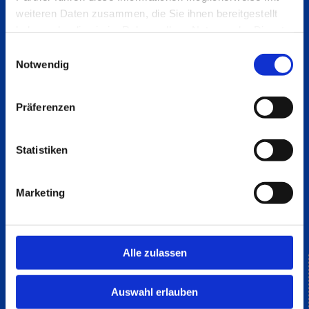
weiteren Daten zusammen, die Sie ihnen bereitgestellt
Sanitätshaus Reich & Rathmann
haben oder die sie im Rahmen Ihrer Nutzung der Dienste
Erich-Schlesinger Straße 28
gesammelt haben.
Einwilligungsauswahl
18059 Rostock
Notwendig
0381 - 403 33 90

Präferenzen
0381 - 40 33 39 69

info@sanihus.de

Statistiken
Startseite

Kontaktdaten

Marketing
Impressum

Datenschutz

Alle zulassen
Zertifizierung
Präqualifizierung

Auswahl erlauben
Mitglied im: