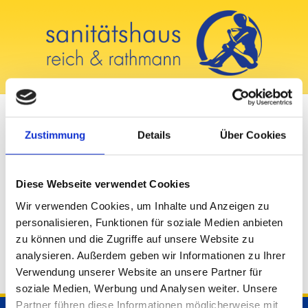
Zustimmung
Details
Über Cookies
25/03/2024
PARTNER DES 22. OSTSEEPOKALS
Diese Webseite verwendet Cookies
ROSTOCK AM 25.05.2024
Wir verwenden Cookies, um Inhalte und Anzeigen zu
personalisieren, Funktionen für soziale Medien anbieten
Mehr zum 22. Ostseepokal hier:
https://ostseepokal-
zu können und die Zugriffe auf unsere Website zu
rostock.de
analysieren. Außerdem geben wir Informationen zu Ihrer
Verwendung unserer Website an unsere Partner für
soziale Medien, Werbung und Analysen weiter. Unsere
Partner führen diese Informationen möglicherweise mit